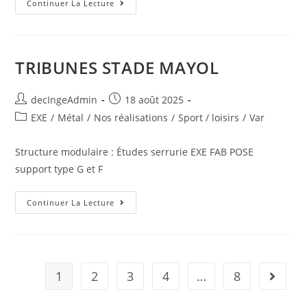
Continuer La Lecture
TRIBUNES STADE MAYOL
decIngeAdmin
18 août 2025
EXE
/
Métal
/
Nos réalisations
/
Sport / loisirs
/
Var
Structure modulaire : Études serrurie EXE FAB POSE
support type G et F
Continuer La Lecture
1
2
3
4
…
8