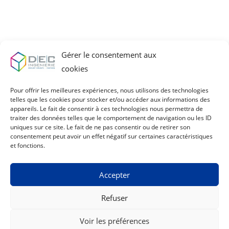
Gérer le consentement aux
cookies
Pour offrir les meilleures expériences, nous utilisons des technologies
telles que les cookies pour stocker et/ou accéder aux informations des
28 Chemin du Moulin 84350 Courthézon​,
appareils. Le fait de consentir à ces technologies nous permettra de
traiter des données telles que le comportement de navigation ou les ID
France
uniques sur ce site. Le fait de ne pas consentir ou de retirer son
fcoton@dec-inge.com
04 90 61 72 43
consentement peut avoir un effet négatif sur certaines caractéristiques
et fonctions.
Accepter
© Ugocom Paris – Avignon Création Site Internet – Agence
Refuser
de Communication
Voir les préférences